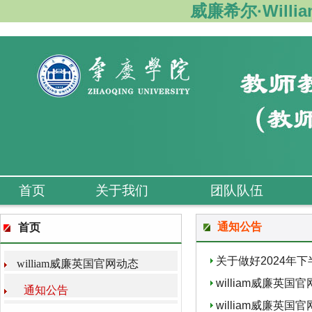
威廉希尔·Willi
首页
关于我们
团队队伍
通知公告
首页
关于做好2024年
william威廉英国官网动态
william威廉英
通知公告
william威廉英