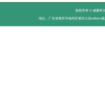
版权所有 © 威廉希尔·
地址：广东省肇庆市端州区肇庆大道william威廉