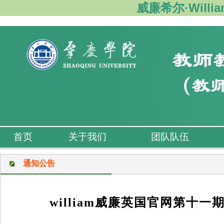
威廉希尔·Willi
首页
关于我们
团队队伍
通知公告
william威廉英国官网第十