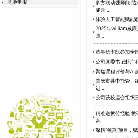
基地申报
多方联动强师能 结
能云...
体验人工智能赋能
2025年will
圆...
董事长率队参加全
公司党委书记赴广
聚焦课程评价与A
肇庆市县中托管、结
进...
公司获校运会组织
精准送教传经验 教
育
深耕“领燕”项目，