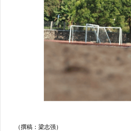
（撰稿：梁志强）