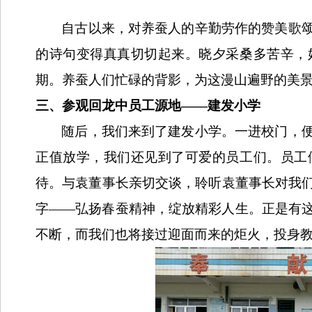
自古以来，对养蚕人的辛勤劳作的赞美歌
的诗句变得真真切切起来。晓夕采桑多苦辛，
期。养蚕人们忙碌的背影，为这漫山遍野的美
三、参观回龙中员工源地
——
建发小学
随后，我们来到了建发小学。一进校门，
正值放学，我们还见到了可爱的员工们。员工
待。与袁董事长亲切交谈，聆听袁董事长对我
字
——
弘扬春蚕精神，绽放精彩人生。正是有
不断，而我们也将接过迎面而来的炬火，投身