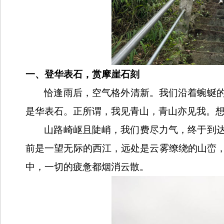
一、登华表石，赏摩崖石刻
恰逢雨后，空气格外清新。我们沿着蜿蜒
是华表石。正所谓，我见青山，青山亦见我。
山路崎岖且陡峭，我们费尽力气，终于到
前是一望无际的西江，远处是云雾缭绕的山峦
中，一切的疲惫都烟消云散。