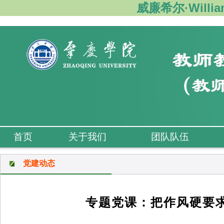
威廉希尔·Willi
首页
关于我们
团队队伍
党建动态
专题党课：把作风硬要