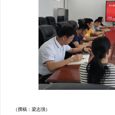
（撰稿：梁志强）